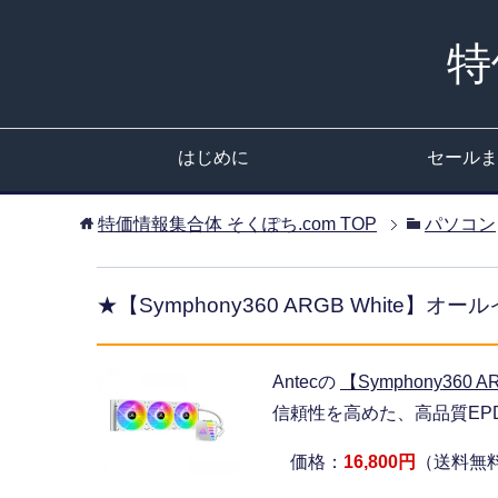
特
はじめに
セールま
特価情報集合体 そくぽち.com
TOP
パソコン
★【Symphony360 ARGB White
Antecの
【Symphony360 A
信頼性を高めた、高品質EPD
価格：
16,800円
（送料無