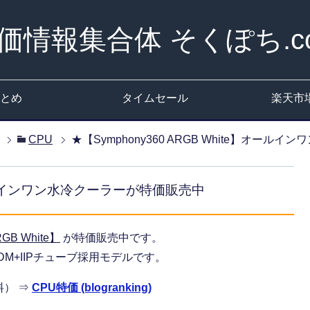
価情報集合体 そくぽち.c
とめ
タイムセール
楽天市
CPU
★【Symphony360 ARGB White】オー
】オールインワン水冷クーラーが特価販売中
RGB White】
が特価販売中です。
M+IIPチューブ採用モデルです。
料） ⇒
CPU特価 (blogranking)