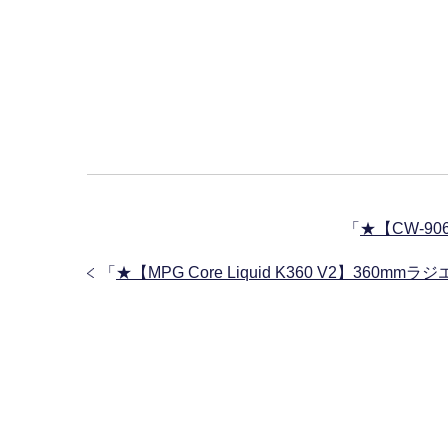
「
★【CW-9
「
★【MPG Core Liquid K360 V2】3