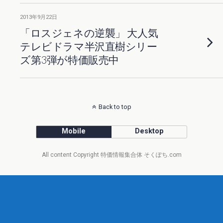
2013年9月22日
「ロスジェネの逆襲」 大人気
テレビドラマ半沢直樹シリー
ズ第3弾が特価販売中
Back to top
Mobile
Desktop
All content Copyright 特価情報集合体 そくぽち.com