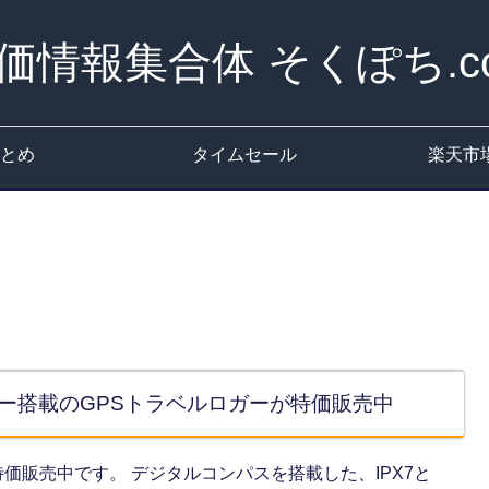
価情報集合体 そくぽち.c
とめ
タイムセール
楽天市
ーター搭載のGPSトラベルロガーが特価販売中
」 が特価販売中です。 デジタルコンパスを搭載した、IPX7と