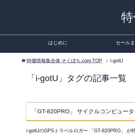
特
はじめに
セールま
特価情報集合体 そくぽち.com
TOP
i-gotU
「i-gotU」タグの記事一覧
「GT-820PRO」 サイクルコンピュ
i-gotUのGPSトラベルロガー 「GT-820PRO