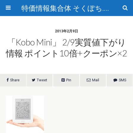
特価情報集合体 そくぽち.com
2013年2月9日
「kobo Mini」 2/9実質値下がり
情報 ポイント10倍+クーポン×2
Share
Tweet
Pin
Mail
SMS