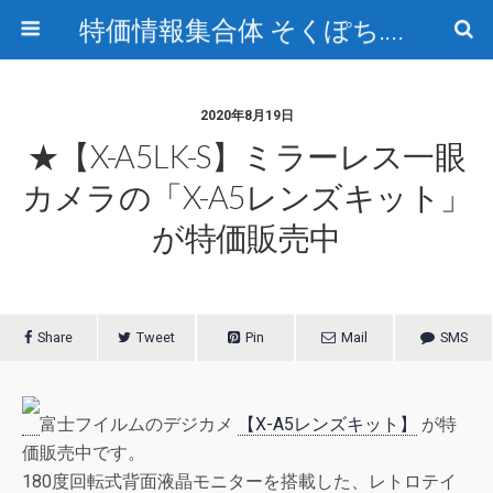
特価情報集合体 そくぽち.com
2020年8月19日
★【X-A5LK-S】ミラーレス一眼
カメラの「X-A5レンズキット」
が特価販売中
Share
Tweet
Pin
Mail
SMS
富士フイルムのデジカメ
【X-A5レンズキット】
が特
価販売中です。
180度回転式背面液晶モニターを搭載した、レトロテイ