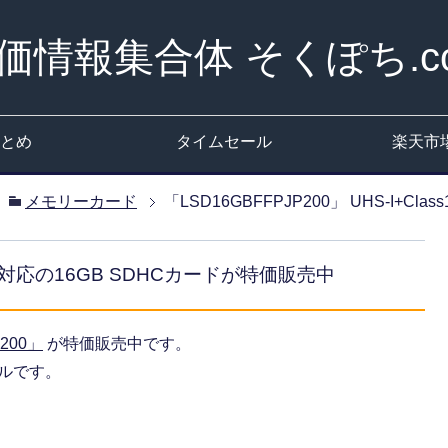
価情報集合体 そくぽち.c
とめ
タイムセール
楽天市
メモリーカード
「LSD16GBFFPJP200」 UHS-I+C
ass10対応の16GB SDHCカードが特価販売中
P200」
が特価販売中です。
デルです。