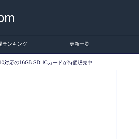
om
場ランキング
更新一覧
lass10対応の16GB SDHCカードが特価販売中