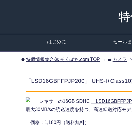
特
はじめに
セールま
特価情報集合体 そくぽち.com
TOP
カメラ
「LSD16GBFFPJP200」 UHS-I+Cl
レキサーの16GB SDHC
「LSD16GBFFPJ
最大30MB/sの読込速度を持つ、高速転送対応モ
価格：1,180円（送料無料）