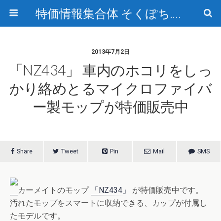
特価情報集合体 そくぽち.com
2013年7月2日
「NZ434」 車内のホコリをしっ
かり絡めとるマイクロファイバ
ー製モップが特価販売中
Share
Tweet
Pin
Mail
SMS
カーメイトのモップ
「NZ434」
が特価販売中です。
汚れたモップをスマートに収納できる、カップが付属し
たモデルです。