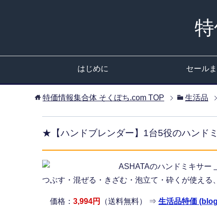
特
はじめに
セールま
特価情報集合体 そくぽち.com
TOP
生活品
★【ハンドブレンダー】1台5役のハンド
ASHATAのハンドミキサー
つぶす・混ぜる・きざむ・泡立て・砕くが使える、
価格：
3,994円
（送料無料） ⇒
生活品特価 (blogr