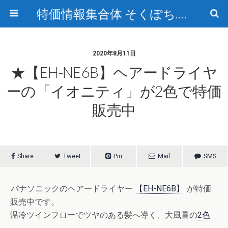
特価情報集合体 そくぽち.com
2020年8月11日
★【EH-NE6B】ヘアードライヤ
ーの「イオニティ」が2色で特価
販売中
Share
Tweet
Pin
Mail
SMS
パナソニックのヘアードライヤー
【EH-NE6B】
が特価
販売中です。
温冷ツインフローでツヤのある髪へ導く、大風量の
2色