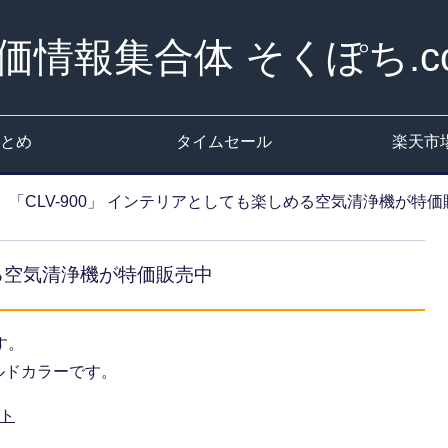
価情報集合体 そくぽち.c
とめ
タイムセール
楽天市
「CLV-900」 インテリアとしても楽しめる空気清浄機が特
める空気清浄機が特価販売中
す。
ルドカラーです。
ト