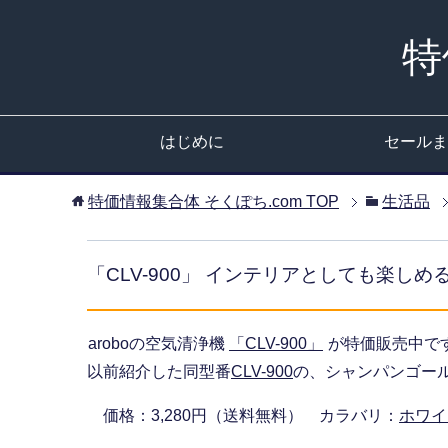
特
はじめに
セールま
特価情報集合体 そくぽち.com
TOP
生活品
「CLV-900」 インテリアとしても楽し
aroboの空気清浄機
「CLV-900」
が特価販売中で
以前紹介した同型番
CLV-900
の、シャンパンゴー
価格：3,280円（送料無料） カラバリ：
ホワイ