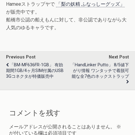
Hameeストラップヤで
「梨の妖精 ふなっしーグッズ」
が販売中です。
船橋市公認の船えもんに対して、非公認でありながら大
人気のゆるキャラです。
Previous Post
Next Post
「BM-MF636FR-1GB」 有効
「HandLinker Putto」 8/5値下
期間1GB/4ヶ月SIM付属のUSB
がり情報 ワンタッチで着脱可
3Gコネクタが特価販売中
能な全7色のネックストラップ
コメントを残す
メールアドレスが公開されることはありません。
※
が付いている欄は必須項目です