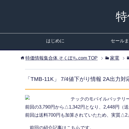
特
はじめに
セールま
特価情報集合体 そくぽち.com
TOP
家電
「TMB-11K」 7/4値下がり情報 2A出力
テックのモバイルバッテリ
前回の3,790円から△1,342円となり、2,448円
前回は送料700円も加算されていたため、実質△2,
前回の紹介記事はこちらです。