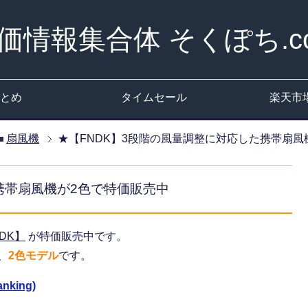
価情報集合体 そくぽち.c
とめ
タイムセール
楽天市
扇風機
★【FNDK】3段階の風量調整に対応した携帯扇風
携帯扇風機が2色で特価販売中
DK】
が特価販売中です。
、
2色モデル
です。
nking)