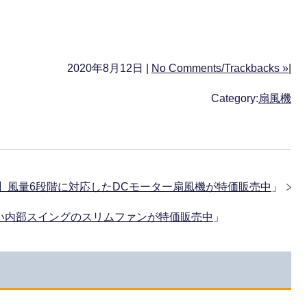
2020年8月12日 |
No Comments/Trackbacks »
|
Category:
扇風機
00A】風量6段階に対応したDCモーター扇風機が特価販売中
」
らない内部スイングのスリムファンが特価販売中
」