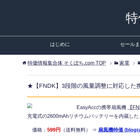
特
はじめに
セールま
特価情報集合体 そくぽち.com
TOP
家電
★【FNDK】3段階の風量調整に対応した
EasyAccの携帯扇風機
【FN
充電式の2600mAhリチウムバッテリーを内蔵した
価格：
599円
（送料無料） ⇒
扇風機特価 (blogra