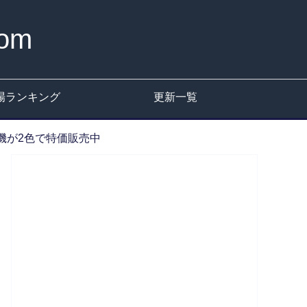
om
場ランキング
更新一覧
機が2色で特価販売中