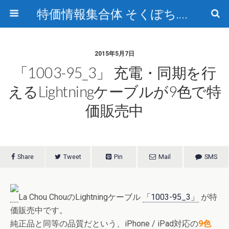
特価情報集合体 そくぽち.com
2015年5月7日
「1003-95_3」 充電・同期を行
えるLightningケーブルが9色で特
価販売中
Share
Tweet
Pin
Mail
SMS
La Chou ChouのLightningケーブル
「1003-95_3」
が特
価販売中です。
純正品と同等の品質だという、iPhone / iPad対応の
9色