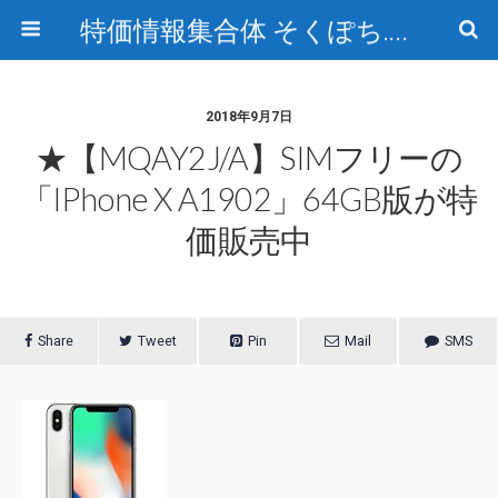
特価情報集合体 そくぽち.com
2018年9月7日
★【MQAY2J/A】SIMフリーの
「iPhone X A1902」64GB版が特
価販売中
Share
Tweet
Pin
Mail
SMS