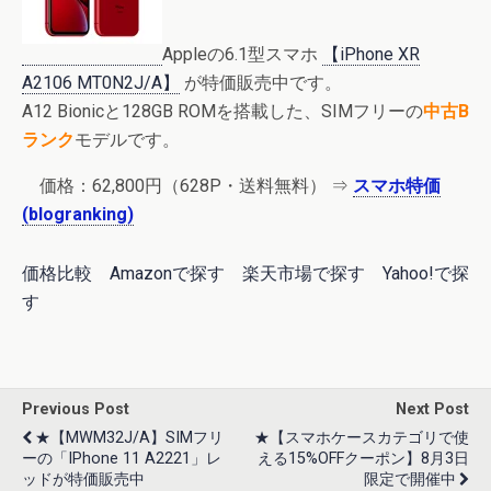
Appleの6.1型スマホ
【iPhone XR
A2106 MT0N2J/A】
が特価販売中です。
A12 Bionicと128GB ROMを搭載した、SIMフリーの
中古B
ランク
モデルです。
価格：
62,800円
（628P・送料無料） ⇒
スマホ特価
(blogranking)
価格比較
Amazonで探す
楽天市場で探す
Yahoo!で探
す
Previous Post
Next Post
★【MWM32J/A】SIMフリ
★【スマホケースカテゴリで使
ーの「iPhone 11 A2221」レ
える15%OFFクーポン】8月3日
ッドが特価販売中
限定で開催中