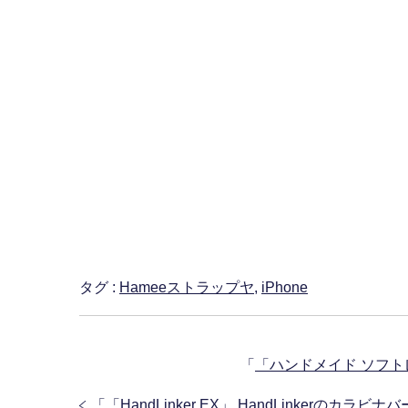
タグ :
Hameeストラップヤ
,
iPhone
「
「ハンドメイド ソフト
「
「HandLinker EX」 HandLinkerのカ