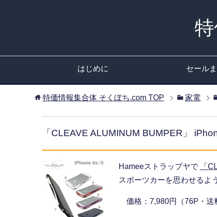
特
はじめに
セールま
特価情報集合体 そくぽち.com
TOP
家電
「CLEAVE ALUMINUM BUMPER」 
Hameeストラップヤで
「CL
スポーツカーを思わせるような
価格：7,980円（76P・