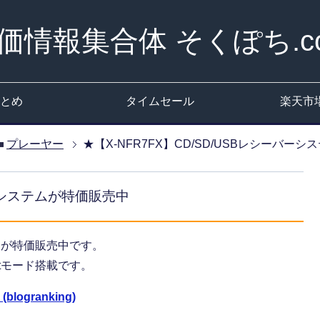
価情報集合体 そくぽち.c
とめ
タイムセール
楽天市
プレーヤー
★【X-NFR7FX】CD/SD/USBレシーバー
バーシステムが特価販売中
が特価販売中です。
tモード搭載です。
logranking)