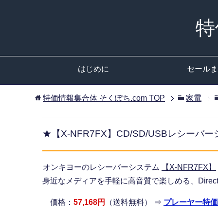
特
はじめに
セールま
特価情報集合体 そくぽち.com
TOP
家電
★【X-NFR7FX】CD/SD/USBレシー
オンキヨーのレシーバーシステム
【X-NFR7FX】
身近なメディアを手軽に高音質で楽しめる、Direc
価格：
57,168円
（送料無料） ⇒
プレーヤー特価 (b