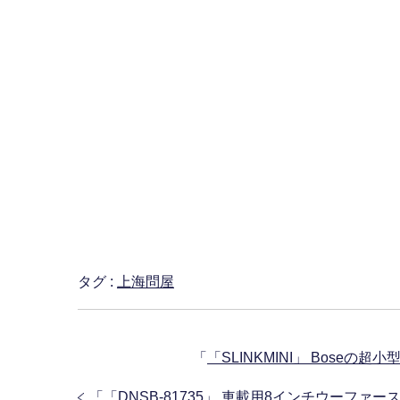
タグ :
上海問屋
「
「SLINKMINI」 Boseの
「
「DNSB-81735」 車載用8インチウーファ