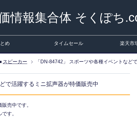
価情報集合体 そくぽち.c
とめ
タイムセール
楽天市
スピーカー
「DN-84742」 スポーツや各種イベントな
トなどで活躍するミニ拡声器が特価販売中
価販売中です。
ルです。