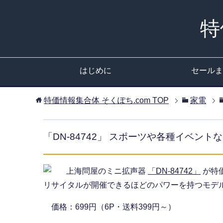
特
はじめに
セールま
特価情報集合体 そくぽち.com
TOP
家電
「DN-84742」 スポーツや各種イベン
上海問屋のミニ拡声器
「DN-84742」
が特
リサイタルが開催できるほどのパワーを持つモデ
価格：699円（6P・送料399円～）