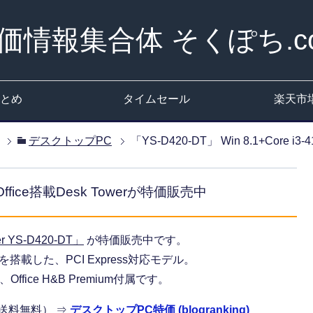
価情報集合体 そくぽち.c
とめ
タイムセール
楽天市
デスクトップPC
「YS-D420-DT」 Win 8.1+Core i
60+Office搭載Desk Towerが特価販売中
r YS-D420-DT」
が特価販売中です。
-4160を搭載した、PCI Express対応モデル。
Office H&B Premium付属です。
・送料無料） ⇒
デスクトップPC特価 (blogranking)