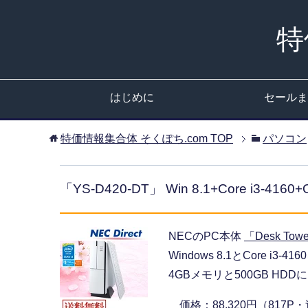
特
はじめに
セールま
特価情報集合体 そくぽち.com
TOP
パソコン
「YS-D420-DT」 Win 8.1+Core i3-41
NECのPC本体
「Desk Towe
Windows 8.1とCore i3
4GBメモリと500GB HDDに、
価格：88,320円（817P