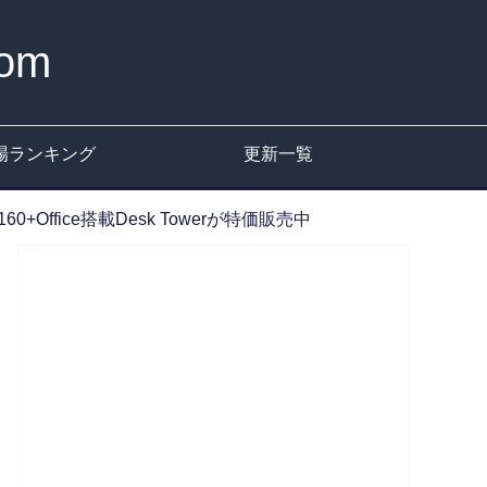
om
場ランキング
更新一覧
3-4160+Office搭載Desk Towerが特価販売中