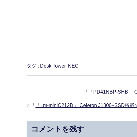
タグ :
Desk Tower
,
NEC
「
「PD41NBP-SHB」 C
「
「Lm-miniC212D」 Celeron J1800+
コメントを残す