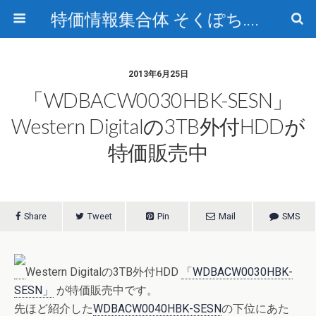
特価情報集合体 そくぽち.com
2013年6月25日
「WDBACW0030HBK-SESN」
Western Digitalの3TB外付HDDが
特価販売中
Share
Tweet
Pin
Mail
SMS
Western Digitalの3TB外付HDD
「WDBACW0030HBK-
SESN」
が特価販売中です。
先ほど紹介した
WDBACW0040HBK-SESN
の下位にあた