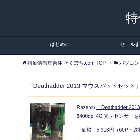
特
はじめに
セールま
特価情報集合体 そくぽち.com
TOP
パソコン
「Deathadder 2013 マウスパッド
Razerの
「Deathadder 
6400dpi 4G 光学センサーを
価格：5,918円（60P・