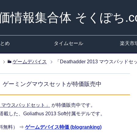
価情報集合体 そくぽち.c
とめ
タイムセール
楽天市
ゲームデバイス
「Deathadder 2013 マウス
セット」 ゲーミングマウスセットが特価販売中
2013 マウスパッドセット」
が特価販売中です。
搭載した、Goliathus 2013 Soft付属モデルです。
送料無料） ⇒
ゲームデバイス特価 (blogranking)