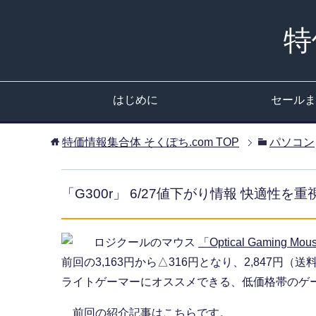
特
はじめに
セールま
特価情報集合体 そくぽち.com
TOP
パソコン
「G300r」 6/27値下がり情報 快適性
ロジクールのマウス
「Optical Gaming Mou
前回の3,163円から△316円となり、2,847円（
ライトゲーマーにオススメできる、低価格帯のゲ
前回の紹介記事はこちらです。