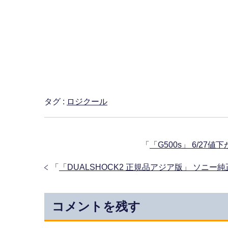
タグ :
ロジクール
「
「G500s」 6/2
「
「DUALSHOCK2 正規品アジア版」 ソニ
コメントを残す