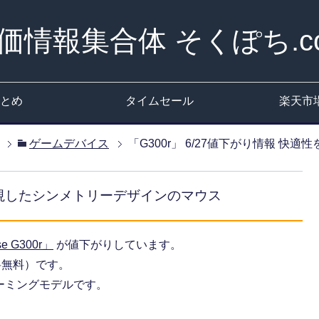
価情報集合体 そくぽち.c
とめ
タイムセール
楽天市
ゲームデバイス
「G300r」 6/27値下がり情報 
を重視したシンメトリーデザインのマウス
se G300r」
が値下がりしています。
送料無料）です。
ーミングモデルです。