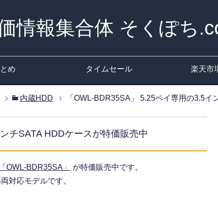
価情報集合体 そくぽち.c
とめ
タイムセール
楽天市
内蔵HDD
「OWL-BDR35SA」 5.25ベイ専用の3.
.5インチSATA HDDケースが特価販売中
「OWL-BDR35SA」
が特価販売中です。
AS両対応モデルです。