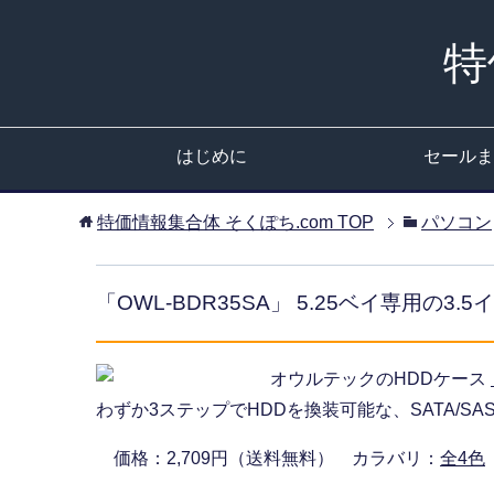
特
はじめに
セールま
特価情報集合体 そくぽち.com
TOP
パソコン
「OWL-BDR35SA」 5.25ベイ専用の3
オウルテックのHDDケース
わずか3ステップでHDDを換装可能な、SATA/S
価格：2,709円（送料無料） カラバリ：
全4色