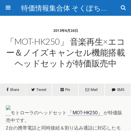
特価情報集合体 そくぽち.com
2013年6月24日
「MOT-HK250」 音楽再生×エコ
ー＆ノイズキャンセル機能搭載
ヘッドセットが特価販売中
Share
Tweet
Pin
Mail
SMS
モトローラのヘッドセット
「MOT-HK250」
が特価販
売中です。
2台の携帯電話と同時接続＆割り込み通話に対応したモ