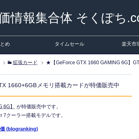
価情報集合体 そくぽち.c
とめ
タイムセール
楽天市
拡張カード
★【GeForce GTX 1660 GAMING 
6G】GTX 1660+6GBメモリ搭載カードが特価販売中
NG 6G】
が特価販売中です。
ozr 7クーラー搭載モデルです。
blogranking)