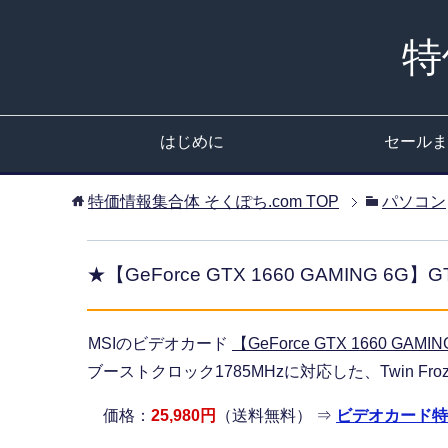
特
はじめに
セールま
特価情報集合体 そくぽち.com
TOP
パソコン
★【GeForce GTX 1660 GAMING 
MSIのビデオカード
【GeForce GTX 1660 GAMI
ブーストクロック1785MHzに対応した、Twin Fr
価格：
25,980円
（送料無料） ⇒
ビデオカード特価 (