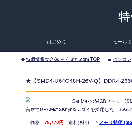
特
はじめに
セールま
特価情報集合体 そくぽち.com
TOP
パソコン
★【SMD4-U64G48H-26V-Q】DDR4
SanMaxの64GBメモリ
【SM
高耐性DRAMのSKhynix Cダイを採用した、16
価格：
78,770円
（送料無料） ⇒
メモリ特価 (blog