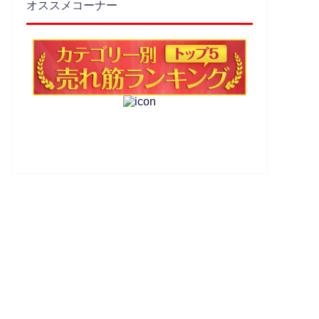
オススメコーナー