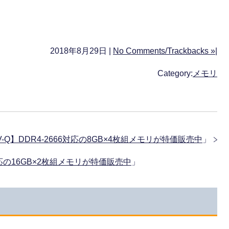
2018年8月29日 |
No Comments/Trackbacks »
|
Category:
メモリ
26V-Q】DDR4-2666対応の8GB×4枚組メモリが特価販売中
」
66対応の16GB×2枚組メモリが特価販売中
」