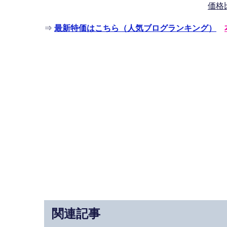
価格
⇒
最新特価はこちら（人気ブログランキング）
関連記事