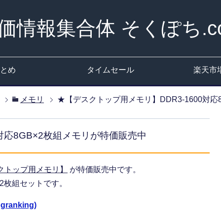
価情報集合体 そくぽち.c
とめ
タイムセール
楽天市
メモリ
★【デスクトップ用メモリ】DDR3-1600対応
0対応8GB×2枚組メモリが特価販売中
クトップ用メモリ】
が特価販売中です。
GB×2枚組セットです。
ranking)