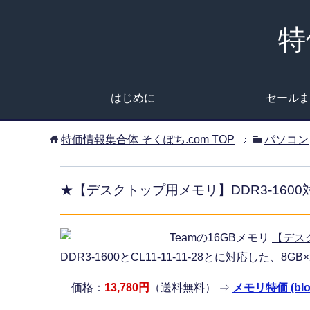
特
はじめに
セールま
特価情報集合体 そくぽち.com
TOP
パソコン
★【デスクトップ用メモリ】DDR3-160
Teamの16GBメモリ
【デス
DDR3-1600とCL11-11-11-28とに対応した、8
価格：
13,780円
（送料無料） ⇒
メモリ特価 (blog