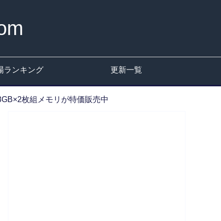
om
場ランキング
更新一覧
8GB×2枚組メモリが特価販売中