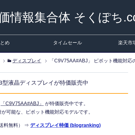
価情報集合体 そくぽち.c
とめ
タイムセール
楽天市
ディスプレイ
「C9V75AA#ABJ」 ピボット機能
の23型液晶ディスプレイが特価販売中
イ
「C9V75AA#ABJ」
が特価販売中です。
替が可能な、ピボット機能対応モデルです。
・送料無料） ⇒
ディスプレイ特価 (blogranking)