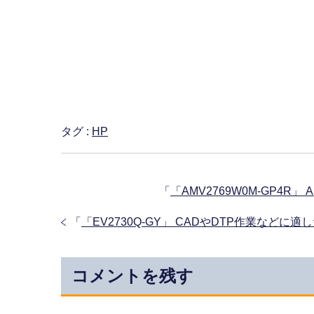
タグ :
HP
「
「AMV2769W0M-GP4R
「
「EV2730Q-GY」 CADやDTP作業などに
コメントを残す