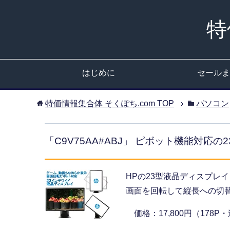
特
はじめに
セールま
特価情報集合体 そくぽち.com
TOP
パソコン
「C9V75AA#ABJ」 ピボット機能対応
HPの23型液晶ディスプレ
画面を回転して縦長への切
価格：17,800円（178P