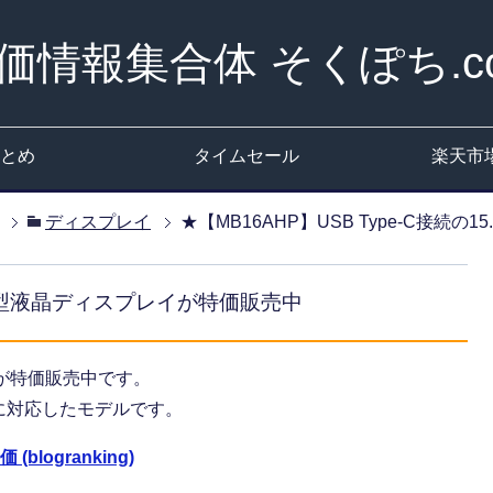
価情報集合体 そくぽち.c
とめ
タイムセール
楽天市
ディスプレイ
★【MB16AHP】USB Type-C接続
15.6型液晶ディスプレイが特価販売中
が特価販売中です。
の接続に対応したモデルです。
blogranking)