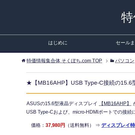
特
はじめに
セールま
特価情報集合体 そくぽち.com
TOP
パソコン
★【MB16AHP】USB Type-C接続の
ASUSの15.6型液晶ディスプレイ
【MB16AHP】
USB Type-Cおよび、micro-HDMIポートで
価格：
37,980円
（送料無料） ⇒
ディスプレイ特価 (