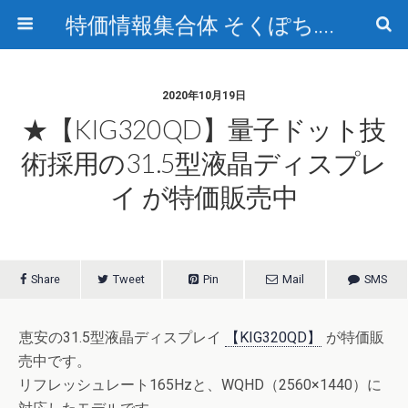
特価情報集合体 そくぽち.com
2020年10月19日
★【KIG320QD】量子ドット技
術採用の31.5型液晶ディスプレ
イ が特価販売中
Share
Tweet
Pin
Mail
SMS
恵安の31.5型液晶ディスプレイ
【KIG320QD】
が特価販
売中です。
リフレッシュレート165Hzと、WQHD（2560×1440）に