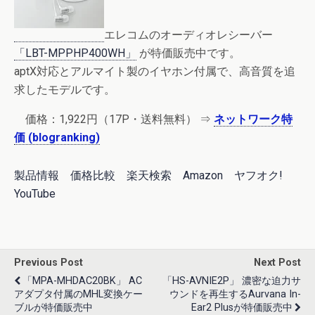
エレコムのオーディオレシーバー
「LBT-MPPHP400WH」
が特価販売中です。
aptX対応とアルマイト製のイヤホン付属で、高音質を追
求したモデルです。
価格：1,922円（17P・送料無料） ⇒
ネットワーク特
価 (blogranking)
製品情報
価格比較
楽天検索
Amazon
ヤフオク!
YouTube
Previous Post
Next Post
「MPA-MHDAC20BK」 AC
「HS-AVNIE2P」 濃密な迫力サ
アダプタ付属のMHL変換ケー
ウンドを再生するAurvana In-
ブルが特価販売中
Ear2 Plusが特価販売中