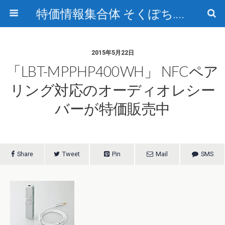
特価情報集合体 そくぽち.com
2015年5月22日
「LBT-MPPHP400WH」 NFCペア
リング対応のオーディオレシー
バーが特価販売中
Share
Tweet
Pin
Mail
SMS