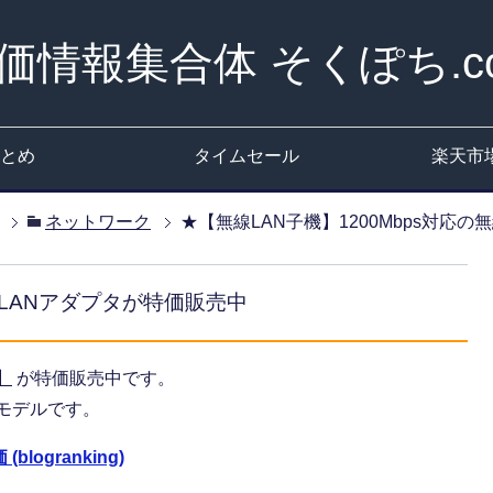
価情報集合体 そくぽち.c
とめ
タイムセール
楽天市
ネットワーク
★【無線LAN子機】1200Mbps対応
線LANアダプタが特価販売中
】
が特価販売中です。
応モデルです。
logranking)