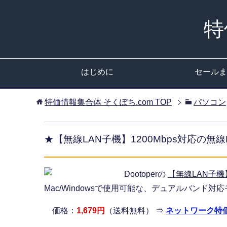
特
はじめに
セールま
特価情報集合体 そくぽち.com
TOP
パソコン
★【無線LAN子機】1200Mbps対応の無
Dootoperの
【無線LAN子機
Mac/Windowsで使用可能な、デュアルバンド対
価格：
1,679円
（送料無料） ⇒
ネットワーク特価 (b