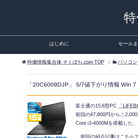
特
はじめに
セールま
特価情報集合体 そくぽち.com
TOP
パソコン
「20C6009DJP」 5/7値下がり情報 Win 7 P
富士通の15.6型PC
「LIFEB
前回の47,800円から△2,0
Core i3-4000Mを搭載し
前回の紹介記事はこちらで