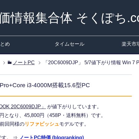
価情報集合体 そくぽち.c
とめ
タイムセール
楽天市
ノートPC
「20C6009DJP」 5/7値下がり情報 Win 7 Pr
ro+Core i3-4000M搭載15.6型PC
OOK 20C6009DJP」
が値下がりしています。
00円となり、45,800円（458P・送料無料）です。
た、前回同様の
リファビッシュ
モデルです。
す。 ⇒
ノートPC特価 (blogranking)