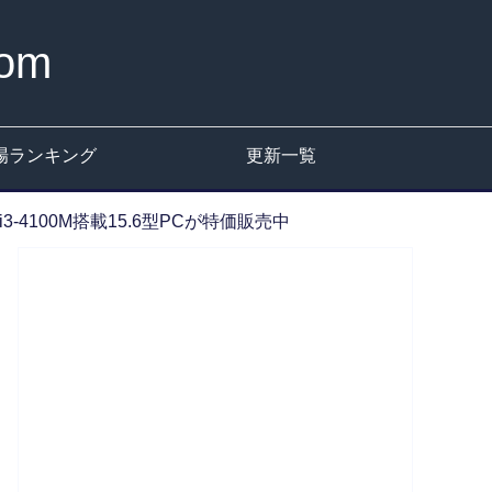
om
場ランキング
更新一覧
re i3-4100M搭載15.6型PCが特価販売中