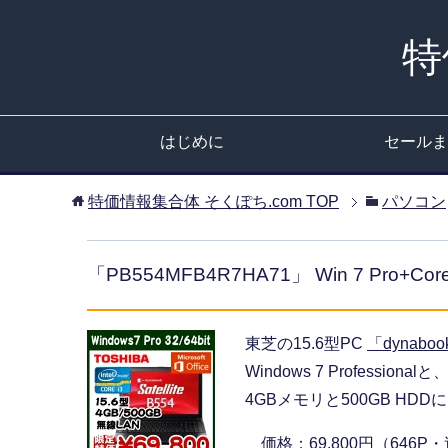
特
はじめに
セールま
特価情報集合体 そくぽち.com
TOP
パソコン
「PB554MFB4R7HA71」 Win 7 Pro+C
東芝の15.6型PC
「dynaboo
Windows 7 Profession
4GBメモリと500GB H
価格：69,800円（646P