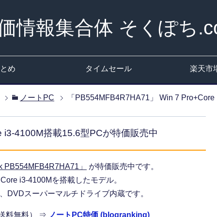
価情報集合体 そくぽち.c
とめ
タイムセール
楽天市
ノートPC
「PB554MFB4R7HA71」 Win 7 Pro+Co
ore i3-4100M搭載15.6型PCが特価販売中
k PB554MFB4R7HA71」
が特価販売中です。
alと、Core i3-4100Mを搭載したモデル。
DDに、DVDスーパーマルチドライブ内蔵です。
・送料無料） ⇒
ノートPC特価 (blogranking)