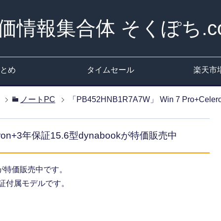
価情報集合体 そくぽち.c
とめ
タイムセール
楽天市
ノートPC
「PB452HNB1R7A7W」 Win 7 Pro+Ce
leron+3年保証15.6型dynabookが特価販売中
が特価販売中です。
パーツ保証付属モデルです。