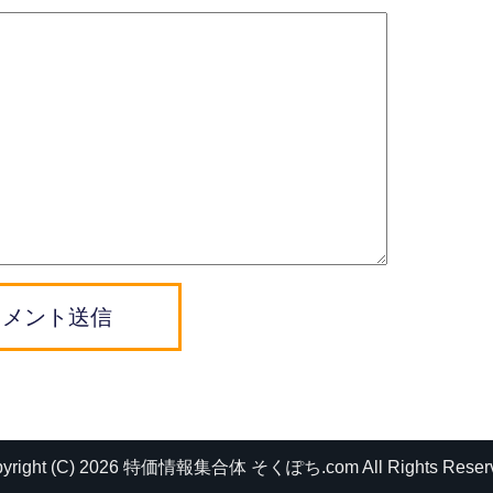
コメント送信
pyright (C) 2026 特価情報集合体 そくぽち.com
All Rights Reser