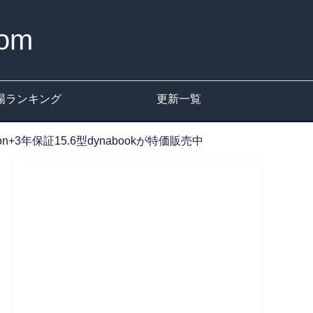
om
場ランキング
更新一覧
leron+3年保証15.6型dynabookが特価販売中