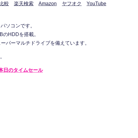
比較
楽天検索
Amazon
ヤフオク
YouTube
型ノートパソコンです。
0GBのHDDを搭載。
や、DVDスーパーマルチドライブを備えています。
す。
本日のタイムセール