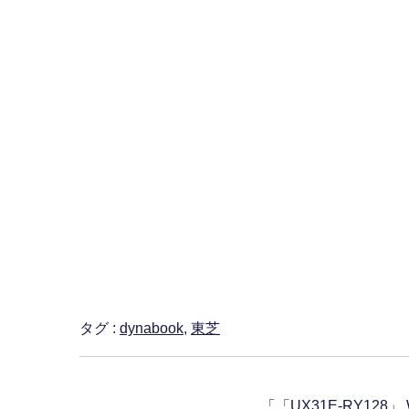
タグ :
dynabook
,
東芝
「
「UX31E-RY128」