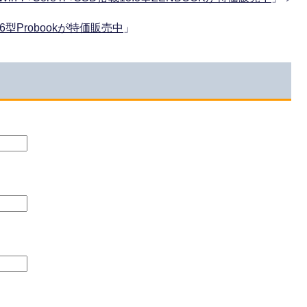
15.6型Probookが特価販売中
」