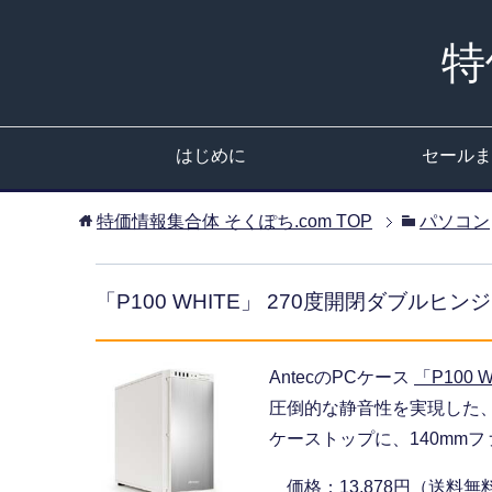
特
はじめに
セールま
特価情報集合体 そくぽち.com
TOP
パソコン
「P100 WHITE」 270度開閉ダブ
AntecのPCケース
「P100 
圧倒的な静音性を実現した
ケーストップに、140mm
価格：13,878円（送料無