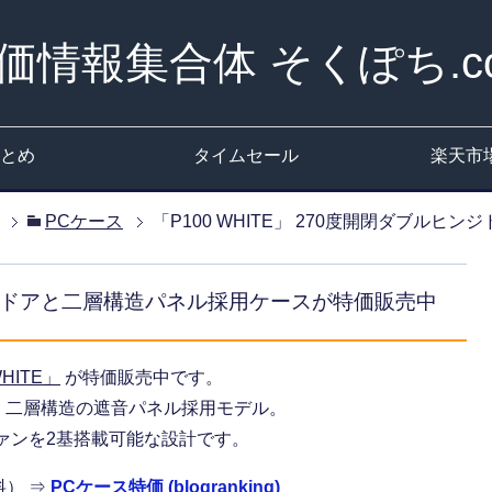
価情報集合体 そくぽち.c
とめ
タイムセール
楽天市
PCケース
「P100 WHITE」 270度開閉ダブル
ルヒンジドアと二層構造パネル採用ケースが特価販売中
WHITE」
が特価販売中です。
、二層構造の遮音パネル採用モデル。
ファンを2基搭載可能な設計です。
料） ⇒
PCケース特価 (blogranking)