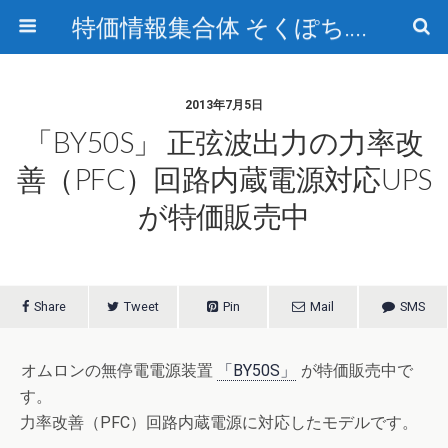
特価情報集合体 そくぽち.com
2013年7月5日
「BY50S」 正弦波出力の力率改
善（PFC）回路内蔵電源対応UPS
が特価販売中
Share
Tweet
Pin
Mail
SMS
オムロンの無停電電源装置
「BY50S」
が特価販売中で
す。
力率改善（PFC）回路内蔵電源に対応したモデルです。