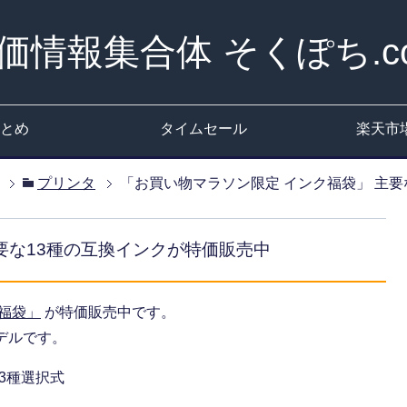
価情報集合体 そくぽち.c
とめ
タイムセール
楽天市
プリンタ
「お買い物マラソン限定 インク福袋」 主要
要な13種の互換インクが特価販売中
福袋」
が特価販売中です。
デルです。
13種選択式