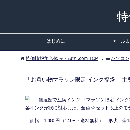
特
はじめに
セールま
特価情報集合体 そくぽち.com
TOP
パソコン
「お買い物マラソン限定 インク福袋」 主
優選館で互換インク
「マラソン限定 インク
各インク形状に対応した、全色×2セット以上のモ
価格：1,480円（140P・送料無料） 形状：全