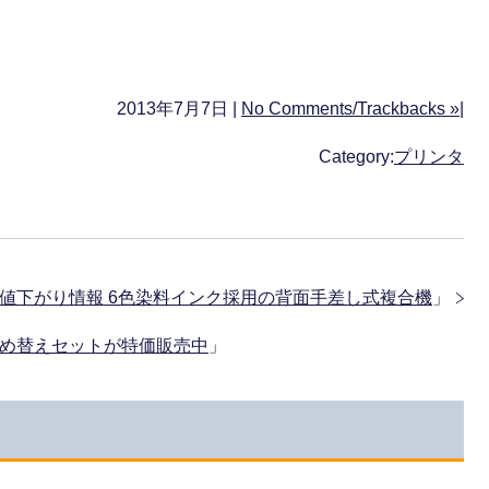
2013年7月7日 |
No Comments/Trackbacks »
|
Category:
プリンタ
 7/7値下がり情報 6色染料インク採用の背面手差し式複合機
」
ク6色詰め替えセットが特価販売中
」