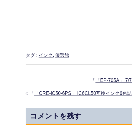
タグ :
インク
,
優選館
「
「EP-705A」
「
「CRE-IC50-6PS」 IC6CL50互換イン
コメントを残す