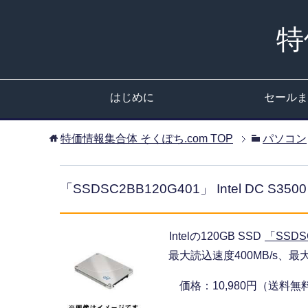
特
はじめに
セールま
特価情報集合体 そくぽち.com
TOP
パソコン
「SSDSC2BB120G401」 Intel DC 
Intelの120GB SSD
「SSDS
最大読込速度400MB/s、最
価格：10,980円（送料無