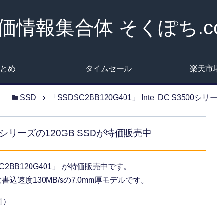
価情報集合体 そくぽち.c
とめ
タイムセール
楽天市
SSD
「SSDSC2BB120G401」 Intel DC S350
S3500シリーズの120GB SSDが特価販売中
C2BB120G401」
が特価販売中です。
大書込速度130MB/sの7.0mm厚モデルです。
料）