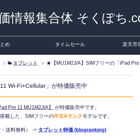
価情報集合体 そくぽち.c
とめ
タイムセール
楽天市
タブレット
★【MU1M2J/A】SIMフリーの「iPad Pro 1
1 Wi-Fi+Cellular」が特価販売中
ad Pro 11 MU1M2J/A】
が特価販売中です。
ROMを搭載した、SIMフリーの
中古Aランク
モデルです。
8P・送料無料） ⇒
タブレット特価 (blogranking)