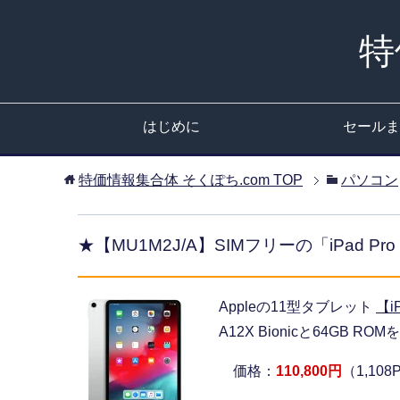
特
はじめに
セールま
特価情報集合体 そくぽち.com
TOP
パソコン
★【MU1M2J/A】SIMフリーの「iPad Pro 1
Appleの11型タブレット
【iP
A12X Bionicと64GB 
価格：
110,800円
（1,10