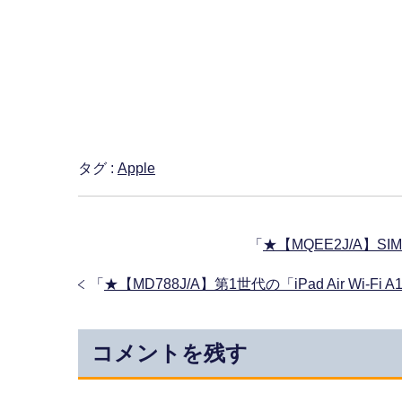
タグ :
Apple
「
★【MQEE2J/A】SIMフ
「
★【MD788J/A】第1世代の「iPad Air Wi-F
コメントを残す