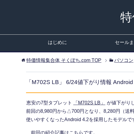
特
はじめに
セールま
特価情報集合体 そくぽち.com
TOP
パソコン
「M702S LB」 6/24値下がり情報 Android
恵安の7型タブレット
「M702S LB」
が値下がり
前回の8,980円から△700円となり、8,280円（
使いやすくなったAndroid 4.2を採用したモデルで
前回の紹介記事はこちらです。