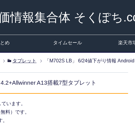
価情報集合体 そくぽち.c
とめ
タイムセール
楽天市
タブレット
「M702S LB」 6/24値下がり情報 Android
 4.2+Allwinner A13搭載7型タブレット
しています。
送料無料）です。
す。