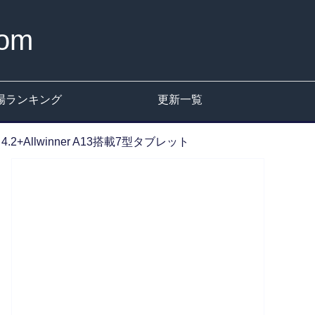
om
場ランキング
更新一覧
 4.2+Allwinner A13搭載7型タブレット