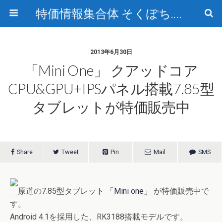
特価情報集合体 そくぽち.com
2013年6月30日
「Mini One」 クアッドコア
CPU&GPU+IPSパネル搭載7.85型
タブレットが特価販売中
Share
Tweet
Pin
Mail
SMS
原道の7.85型タブレット
「Mini one」
が特価販売中で
す。
Android 4.1を採用した、RK3188搭載モデルです。