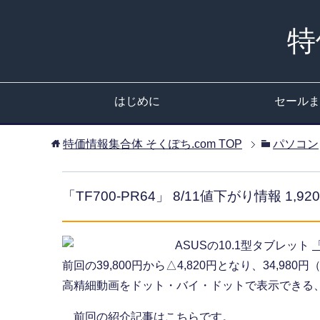
特
はじめに
セールま
特価情報集合体 そくぽち.com
TOP
パソコン
「TF700-PR64」 8/11値下がり情報 1,92
ASUSの10.1型タブレット
「
前回の39,800円から△4,820円となり、34,98
高精細動画をドット・バイ・ドットで表示できる
前回の紹介記事はこちらです。