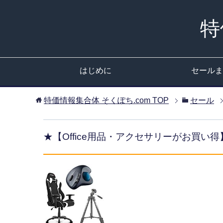
特
はじめに
セールま
特価情報集合体 そくぽち.com
TOP
セール
★【Office用品・アクセサリーがお買い