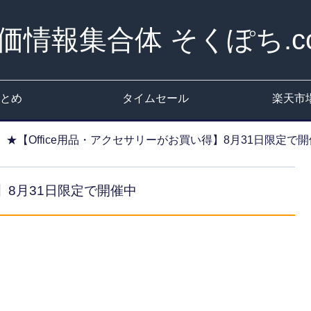
価情報集合体 そくぽち.c
とめ
タイムセール
楽天市
★【Office用品・アクセサリーがお買い得】8月31日限定で
得】8月31日限定で開催中