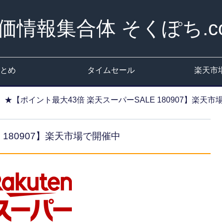
価情報集合体 そくぽち.c
とめ
タイムセール
楽天市
★【ポイント最大43倍 楽天スーパーSALE 180907】楽天
 180907】楽天市場で開催中