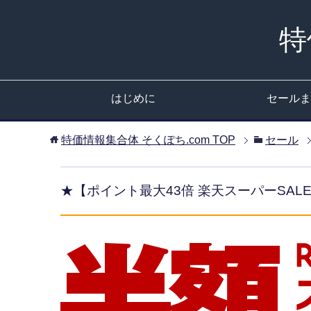
特
はじめに
セールま
特価情報集合体 そくぽち.com
TOP
セール
★【ポイント最大43倍 楽天スーパーSALE