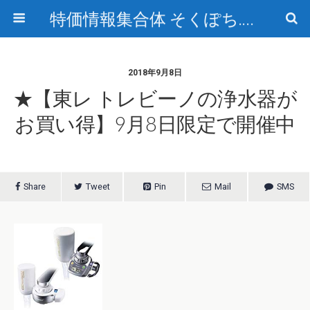
特価情報集合体 そくぽち.com
2018年9月8日
★【東レ トレビーノの浄水器が
お買い得】9月8日限定で開催中
Share
Tweet
Pin
Mail
SMS