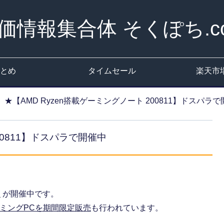
価情報集合体 そくぽち.c
とめ
タイムセール
楽天市
★【AMD Ryzen搭載ゲーミングノート 200811】ドスパラ
00811】ドスパラで開催中
】
が開催中です。
ーミングPCを期間限定販売
も行われています。