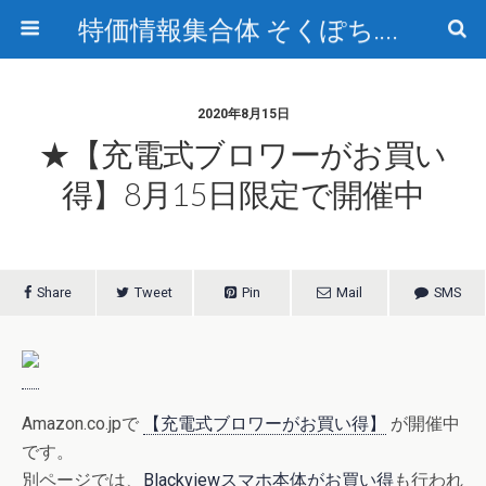
特価情報集合体 そくぽち.com
2020年8月15日
★【充電式ブロワーがお買い
得】8月15日限定で開催中
Share
Tweet
Pin
Mail
SMS
Amazon.co.jpで
【充電式ブロワーがお買い得】
が開催中
です。
別ページでは、
Blackviewスマホ本体がお買い得
も行われ