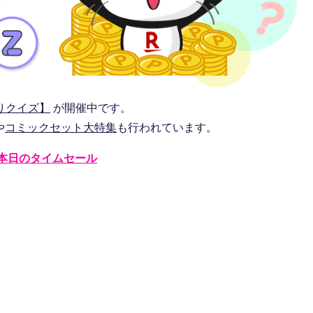
りクイズ】
が開催中です。
や
コミックセット大特集
も行われています。
本日のタイムセール