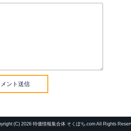
コメント送信
pyright (C) 2026 特価情報集合体 そくぽち.com
All Rights Reser