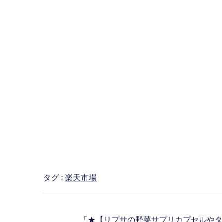
タグ :
楽天市場
「
★【リプサの野菜サプリカプセルやタ