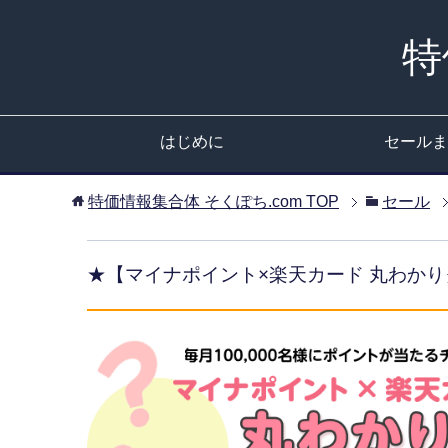
特
はじめに
セールま
特価情報集合体 そくぽち.com
TOP
セール
★【マイナポイント×楽天カード 丸わかりク